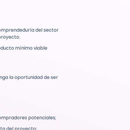
e emprendeduría del sector
 proyecto.
oducto mínimo viable
enga la oportunidad de ser
compradores potenciales;
nta del proyecto;