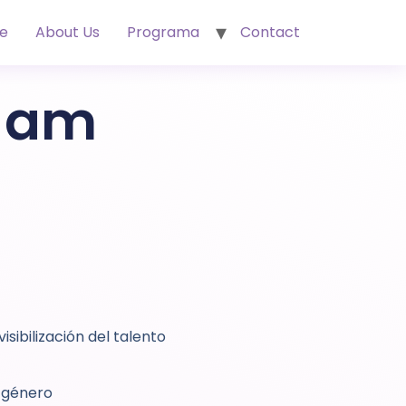
e
About Us
Programa
Contact
Jam
sibilización del talento
 género