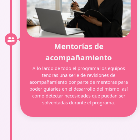
Mentorías de
acompañamiento
A lo largo de todo el programa los equipos
tendrás una serie de revisiones de
acompañamiento por parte de mentoras para
poder guiarles en el desarrollo del mismo, así
como detectar necesidades que puedan ser
solventadas durante el programa.