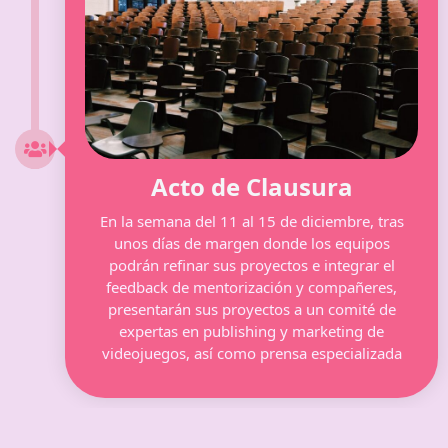
Acto de Clausura
En la semana del 11 al 15 de diciembre, tras
unos días de margen donde los equipos
podrán refinar sus proyectos e integrar el
feedback de mentorización y compañeres,
presentarán sus proyectos a un comité de
expertas en publishing y marketing de
videojuegos, así como prensa especializada