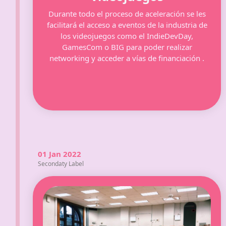
Durante todo el proceso de aceleración se les
facilitará el acceso a eventos de la industria de
los videojuegos como el IndieDevDay,
GamesCom o BIG para poder realizar
networking y acceder a vías de financiación .
01 Jan 2022
Secondaty Label