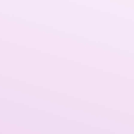
 formación de los equipos, se impartirán talleres adaptados a las
 a nivel práctico las particularidades de sus proyectos.