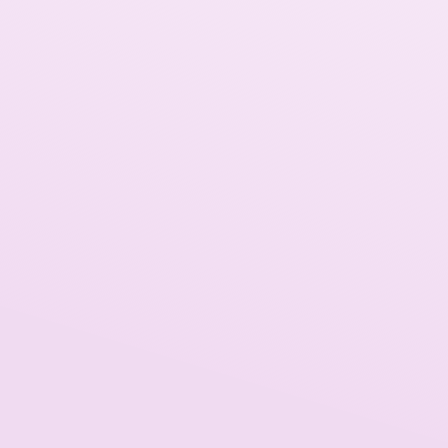
e el mes de agosto, una vez detectadas necesidades específicas de
proyectos. Esto último permite que los equipos empiecen a atender
Demo Day 1.0