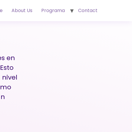
e
About Us
Programa
Contact
es en
Esto
nivel
como
án