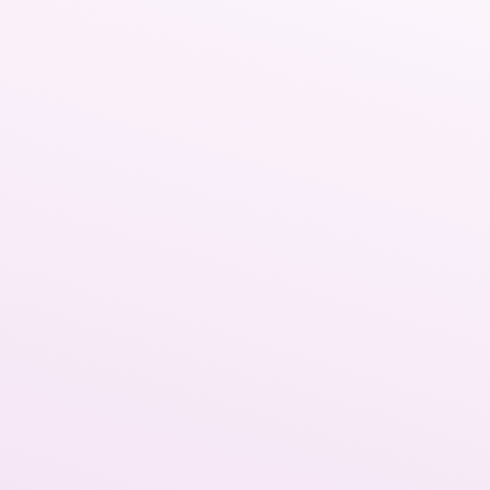
bre los principales ámbitos del desarrollo a todas las integrante
us proyectos.