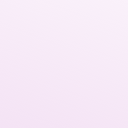
Formación de equipos
ión, donde se impartirán conocimientos prácticos de bajo nivel so
los equipos. Esto permite empezar a pulir y ampliar s
Workshops