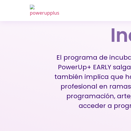
I
El programa de incuba
PowerUp+ EARLY salgan
también implica que ha
profesional en ramas
programación, arte,
acceder a progr